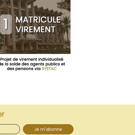
er
Je m'abonne