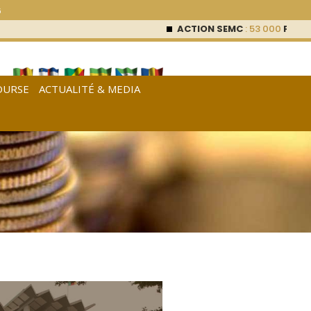
6
ACTION SEMC
: 53 000
FCFA (0 
OURSE
ACTUALITÉ & MEDIA
[
Français
|
English
|
Español
]