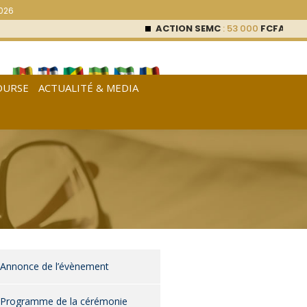
2026
ACTION SEMC
: 53 000
FCFA (0 %)
ACTION 
OURSE
ACTUALITÉ & MEDIA
[
Français
|
English
|
Español
]
Annonce de l’évènement
Programme de la cérémonie