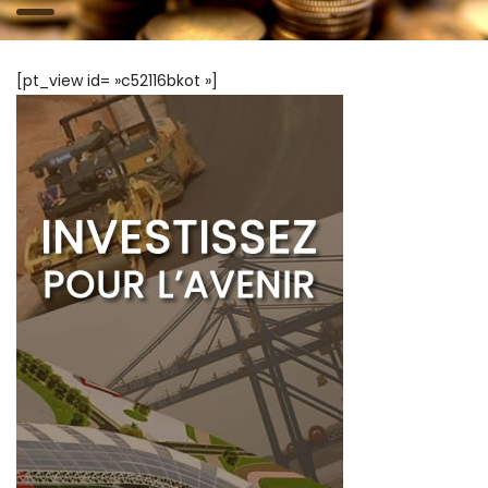
[pt_view id= »c52116bkot »]