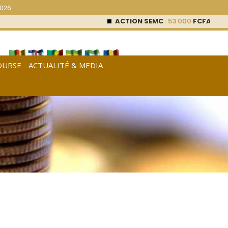
2026
ACTION SEMC
: 53 000
FCFA (0 %)
OURSE
ACTUALITÉ & MEDIA
[
Français
|
English
|
Español
]