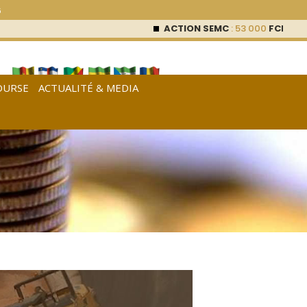
6
ACTION SEMC
: 53 000
FCFA (0 %)
OURSE
ACTUALITÉ & MEDIA
[
Français
|
English
|
Español
]