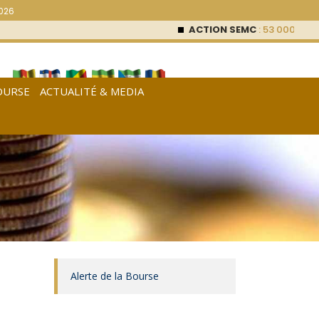
2026
ACTION SEMC
: 53 000
FCFA (
OURSE
ACTUALITÉ & MEDIA
[
Français
|
English
|
Español
]
Alerte de la Bourse