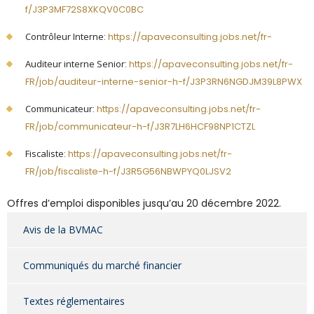
f/J3P3MF72S8XKQV0C0BC
Contrôleur Interne
:
https://apaveconsulting.jobs.net/fr-
Auditeur interne Senior
:
https://apaveconsulting.jobs.net/fr-
FR/job/auditeur-interne-senior-h-f/J3P3RN6NGDJM39L8PWX
Communicateur
:
https://apaveconsulting.jobs.net/fr-
FR/job/communicateur-h-f/J3R7LH6HCF98NP1CTZL
Fiscaliste
:
https://apaveconsulting.jobs.net/fr-
FR/job/fiscaliste-h-f/J3R5G56NBWPYQ0LJSV2
Offres d’emploi disponibles jusqu’au 20 décembre 2022.
Avis de la BVMAC
Communiqués du marché financier
Textes réglementaires