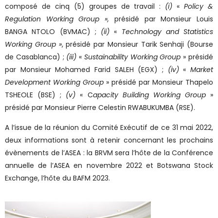
composé de cinq (5) groupes de travail :
(i)
«
Policy &
Regulation Working Group »,
présidé par Monsieur Louis
BANGA NTOLO (BVMAC) ;
(ii)
«
Technology and Statistics
Working Group »
, présidé par Monsieur Tarik Senhaji (Bourse
de Casablanca) ;
(iii)
«
Sustainability Working Group
» présidé
par Monsieur Mohamed Farid SALEH (EGX) ;
(iv)
«
Market
Development Working Group
» présidé par Monsieur Thapelo
TSHEOLE (BSE) ;
(v)
« C
apacity Building Working Group
»
présidé par Monsieur Pierre Celestin RWABUKUMBA (RSE).
A l’issue de la réunion du Comité Exécutif de ce 31 mai 2022,
deux informations sont à retenir concernant les prochains
évènements de l’ASEA : la BRVM sera l’hôte de la Conférence
annuelle de l’ASEA en novembre 2022 et Botswana Stock
Exchange, l’hôte du BAFM 2023.