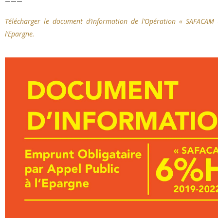
———
Télécharger le document d’information de l’Opération « SAFACAM
l’Epargne.