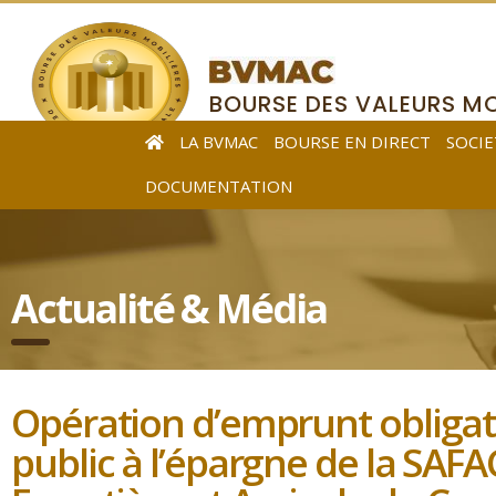
BOURSE DES VALEURS MO
DE L’AFRIQUE CENTRALE
LA BVMAC
BOURSE EN DIRECT
SOCIE
DOCUMENTATION
Actualité & Média
Opération d’emprunt obligata
public à l’épargne de la SAFA