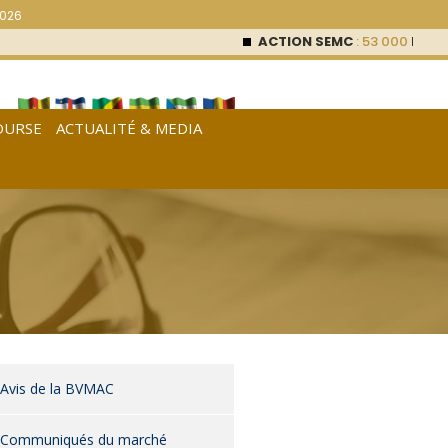
2026
ACTION SEMC
: 53 000
FCFA (0 %)
ACTI
OURSE
ACTUALITÉ & MEDIA
[
Français
|
English
|
Español
]
Avis de la BVMAC
Communiqués du marché