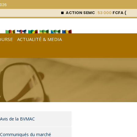
2026
ACTION SEMC
: 53 000
FCFA (0 %)
OURSE
ACTUALITÉ & MEDIA
[
Français
|
English
|
Español
]
Avis de la BVMAC
Communiqués du marché